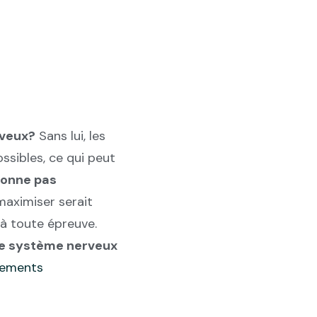
rveux?
Sans lui, les
sibles, ce qui peut
ionne pas
aximiser serait
 à toute épreuve.
tre système nerveux
tements