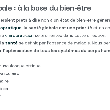
ale : à la base du bien-être
eraient prêts à dire non à un état de bien-être généra
ropratique
, la santé globale est une priorité
et en c
tre
chiropraticien
sera orientée dans cette direction.
e
la
santé
se définit par l’absence de maladie. Nous pen
par l’optimisation de tous les systèmes du corps hu
usculosquelettique
asculaire
aire
inien
n