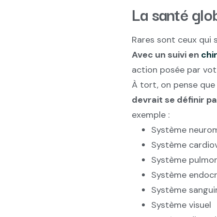
La santé glob
Rares sont ceux qui s
Avec un suivi en
chi
action posée par vo
À tort, on pense qu
devrait se définir 
exemple :
Système neurom
Système cardiov
Système pulmon
Système endocr
Système sangui
Système visuel