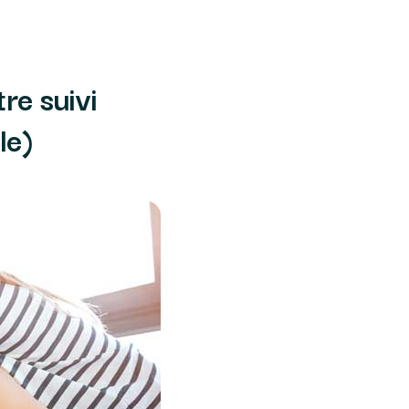
tre suivi
le)