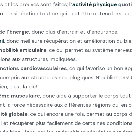
s et les preuves sont faites;
l’
activité physique
quoti
en considération tout ce qui peut être obtenu lorsqu
e l’énergie
, donc plus d’entrain et d’endurance.
il
, donc meilleure récupération et amélioration du bie
obilité articulaire
, ce qui permet au système nerveu
ions aux structures impliquées.
onctions cardiovasculaires
, ce qui favorise un bon a
 compris aux structures neurologiques. N’oubliez pas
en, c’est la clé!
tème musculaire
, donc aide à supporter le corps tout
t la force nécessaire aux différentes régions qui en o
cité globale
, ce qui encore une fois, permet au corps 
 et récupérer plus facilement de certaines conditions