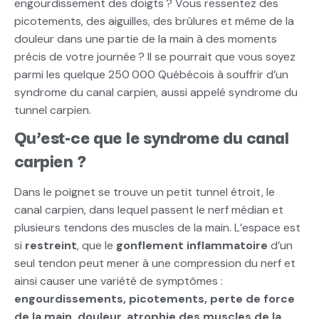
engourdissement des doigts
? Vous ressentez des
picotements, des aiguilles, des brûlures et même de la
douleur dans une partie de la main à des moments
précis de votre journée
? Il se pourrait que vous soyez
parmi les quelque 250
000 Québécois à souffrir d’un
syndrome du canal carpien, aussi appelé syndrome du
tunnel carpien.
Qu’est-ce que le syndrome du canal
carpien
?
Dans le poignet se trouve un petit tunnel étroit, le
canal carpien, dans lequel passent le nerf médian et
plusieurs tendons des muscles de la main. L’espace est
si
restreint
, que le
gonflement inflammatoire
d’un
seul tendon peut mener à une compression du nerf et
ainsi causer une variété de symptômes :
engourdissements, picotements, perte de force
de la main, douleur, atrophie des muscles de la