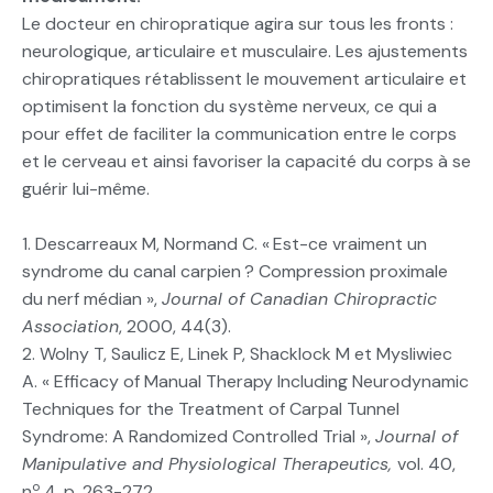
Le docteur en chiropratique agira sur tous les fronts :
neurologique, articulaire et musculaire. Les ajustements
chiropratiques rétablissent le mouvement articulaire et
optimisent la fonction du système nerveux, ce qui a
pour effet de faciliter la communication entre le corps
et le cerveau et ainsi favoriser la capacité du corps à se
guérir lui-même.
1. Descarreaux M, Normand C. «
Est-ce vraiment un
syndrome du canal carpien
? Compression proximale
du nerf médian »,
Journal of Canadian Chiropractic
Association
, 2000, 44(3).
2. Wolny T, Saulicz E, Linek P, Shacklock M et Mysliwiec
A. « Efficacy of Manual Therapy Including Neurodynamic
Techniques for the Treatment of Carpal Tunnel
Syndrome: A Randomized Controlled Trial »,
Journal of
Manipulative and Physiological Therapeutics,
vol. 40,
o
n
4, p. 263-272