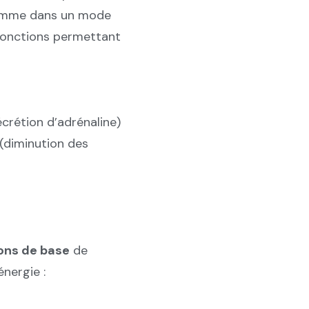
omme dans un mode
s fonctions permettant
crétion d’adrénaline)
(diminution des
ions de base
de
nergie :