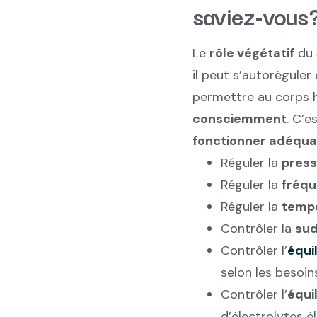
saviez-vous
Le
rôle végétatif
du
il peut s’autoréguler
permettre au corps 
consciemment
. C’e
fonctionner adéqu
Réguler la
press
Réguler la
fréqu
Réguler la
tempé
Contrôler la
sud
Contrôler l’
équi
selon les besoin
Contrôler l’
équi
d’électrolytes é