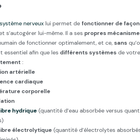
?
système nerveux
lui permet de
fonctionner de faço
 et s’autogérer lui-même. Il a ses
propres mécanisme
humain de fonctionner optimalement, et ce,
sans
qu’o
st essentiel afin que les
différents systèmes
de votr
atement
:
ion artérielle
ence cardiaque
rature corporelle
ation
libre hydrique
(quantité d’eau absorbée versus quanti
s)
libre électrolytique
(quantité d’électrolytes absorbé
liminés)