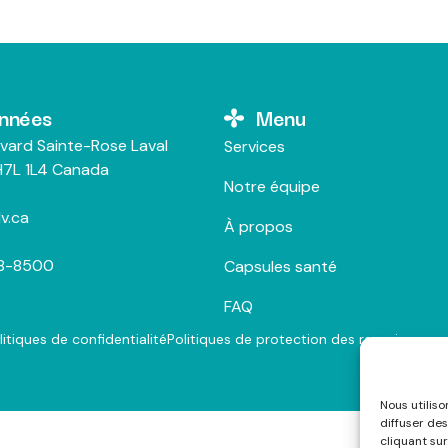
nnées
Menu
vard Sainte-Rose Laval
Services
7L 1L4 Canada
Notre équipe
v.ca
À propos
28-8500
Capsules santé
FAQ
litiques de confidentialité
Politiques de protection des renseigneme
Nous utilis
diffuser des
cliquant sur