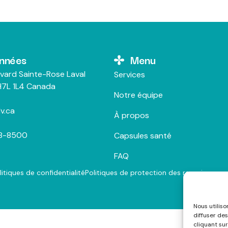
nnées
Menu
vard Sainte-Rose Laval
Services
7L 1L4 Canada
Notre équipe
v.ca
À propos
28-8500
Capsules santé
FAQ
litiques de confidentialité
Politiques de protection des renseigneme
Nous utilis
diffuser des
cliquant sur