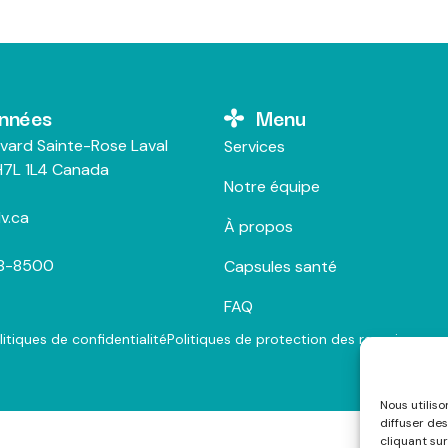
nnées
Menu
vard Sainte-Rose Laval
Services
7L 1L4 Canada
Notre équipe
v.ca
À propos
28-8500
Capsules santé
FAQ
litiques de confidentialité
Politiques de protection des renseigneme
Nous utilis
diffuser des
cliquant sur