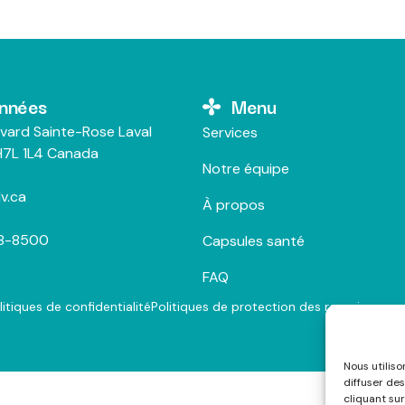
nnées
Menu
vard Sainte-Rose Laval
Services
7L 1L4 Canada
Notre équipe
v.ca
À propos
28-8500
Capsules santé
FAQ
litiques de confidentialité
Politiques de protection des renseigneme
Nous utilis
diffuser des
cliquant sur