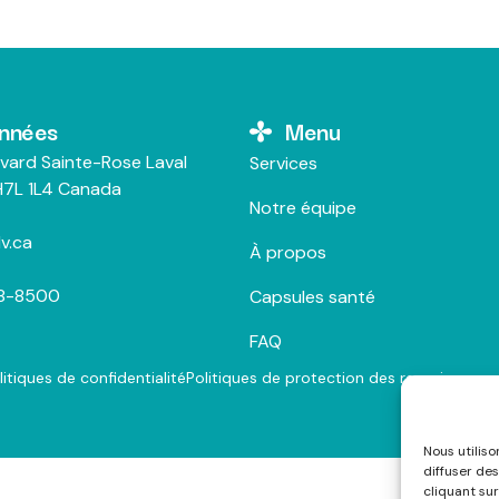
nnées
Menu
vard Sainte-Rose Laval
Services
7L 1L4 Canada
Notre équipe
v.ca
À propos
28-8500
Capsules santé
FAQ
litiques de confidentialité
Politiques de protection des renseigneme
Nous utilis
diffuser des
cliquant sur