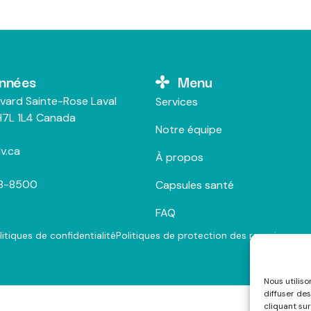
nnées
Menu
vard Sainte-Rose Laval
Services
7L 1L4 Canada
Notre équipe
v.ca
À propos
28-8500
Capsules santé
FAQ
litiques de confidentialité
Politiques de protection des renseigneme
Nous utilis
diffuser des
cliquant sur