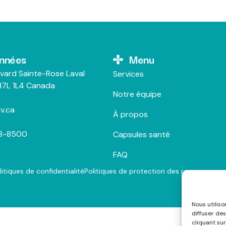
nnées
Menu
vard Sainte-Rose Laval
Services
7L 1L4 Canada
Notre équipe
v.ca
À propos
28-8500
Capsules santé
FAQ
litiques de confidentialité
Politiques de protection des renseigneme
Nous utilis
diffuser des
cliquant sur