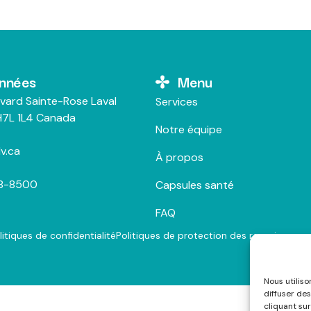
nnées
Menu
vard Sainte-Rose Laval
Services
7L 1L4 Canada
Notre équipe
v.ca
À propos
28-8500
Capsules santé
FAQ
litiques de confidentialité
Politiques de protection des renseigneme
Nous utilis
diffuser des
cliquant sur