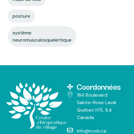
posture
système
neuromusculosquelettique
Coordonnées
184 Boulevard
Sainte-Rose Laval
Quebec H7L 1L4
Canada
info@ccdv.ca